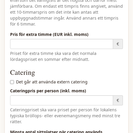
eftersom det vanligtvis är det högsta och därför mest
jämförbara. Om endast ett timpris finns angivet, använd
ett 10-timmarspris om det inte kan antas att
uppbyggnadstimmar ingår. Använd annars ett timpris
för 6 timmar.
Pris för extra timme (EUR inkl. moms)
€
Priset för extra timme ska vara det normala
lördagspriset en sommar efter midnatt.
Catering
Det går att använda extern catering
Cateringpris per person (inkl. moms)
€
Cateringpriset ska vara priset per person för lokalens
typiska bröllops- eller evenemangsmeny med minst tre
rätter.
Minsta antal sittplatser när catering används