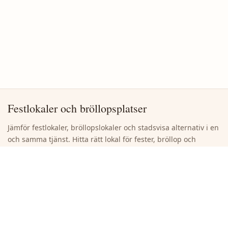
Festlokaler och bröllopsplatser
Jämför festlokaler, bröllopslokaler och stadsvisa alternativ i en
och samma tjänst. Hitta rätt lokal för fester, bröllop och
företagsevenemang utan onödigt bläddrande.
Snabblänkar
Sök lokaler
Bläddra bland städer
Lägg till en ny lokal