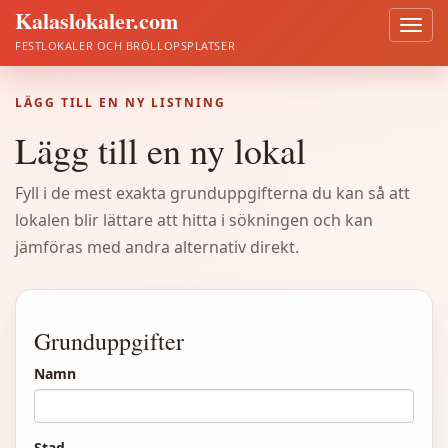
Kalaslokaler.com
Öppn
meny
FESTLOKALER OCH BRÖLLOPSPLATSER
LÄGG TILL EN NY LISTNING
Lägg till en ny lokal
Fyll i de mest exakta grunduppgifterna du kan så att
lokalen blir lättare att hitta i sökningen och kan
jämföras med andra alternativ direkt.
Lägg
till
Grunduppgifter
en
Namn
ny
lokal
Stad